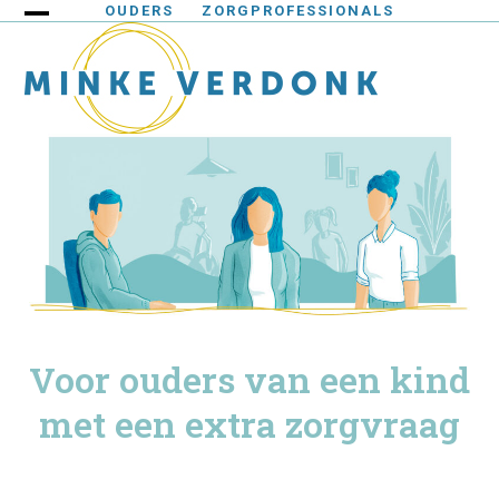
Skip
OUDERS
ZORGPROFESSIONALS
Open
Close
to
content
mobile
mobile
menu
menu
Voor ouders van een kind
met een extra zorgvraag